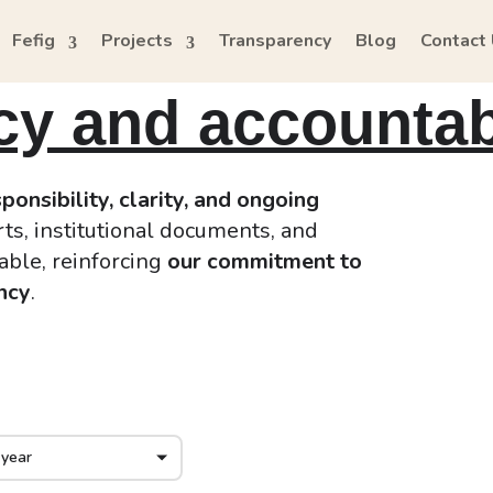
Fefig
Projects
Transparency
Blog
Contact
y and accountabi
ponsibility, clarity, and ongoing
ts, institutional documents, and
lable, reinforcing
our commitment to
ncy
.