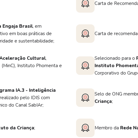
Carta de Recomend
 Engaja Brasil
, em
tivo em boas práticas de
Carta de recomend
ridade e sustentabilidade;
Aceleração Cultural
,
Selecionado para o
a (MinC), Instituto Phomenta e
Instituto Phoment
Corporativo do Grupo
grama IA.3 - Inteligência
Selo de ONG memb
 realizado pelo IDIS com
Criança
;
nico do Canal SabIAr;
tuto da Criança
;
Membro da
Rede Na