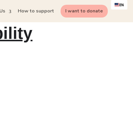
EN
 Us
How to support
I want to donate
lity