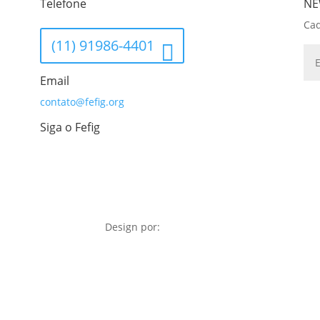
Telefone
NE
Cad
(11) 91986-4401
Email
contato@fefig.org
Siga o Fefig
Design por: