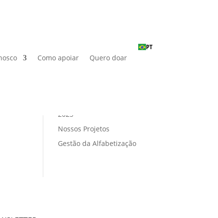
Posts recentes
PT
Minuto Fefig – Janeiro de
nosco
Como apoiar
Quero doar
2026
Minuto Fefig – Novembro de
2025
etora
Minuto Fefig – Outubro de
e
2025
Nossos Projetos
Gestão da Alfabetização