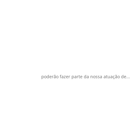
Novos cenários de captaçã
por
Stephanie Reis
|
nov 25, 2022
|
Artigos
,
No
Estamos vivendo um novo momento na captação 
de Comunicação e Captação de Recursos, Andre
poderão fazer parte da nossa atuação de...