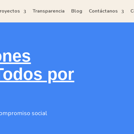
royectos
Transparencia
Blog
Contáctanos
C
ones
Todos por
 compromiso social