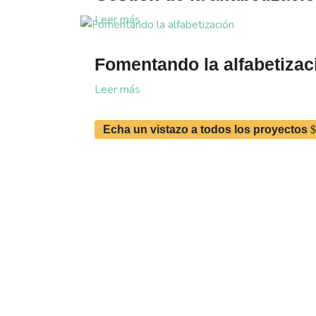
Leer más
Fomentando la alfabetizac
Leer más
Echa un vistazo a todos los proyectos