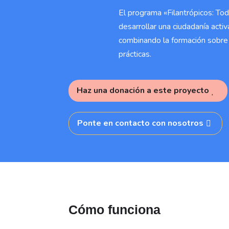
El programa «Filantrópicos: To
desarrollar una ciudadanía activ
combinando la formación sobre 
prácticas.
Haz una donación a este proyecto
Ponte en contacto con nosotros
Cómo funciona