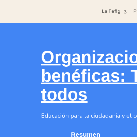
La Fefig
P
Organizaci
benéficas: 
todos
Educación para la ciudadanía y el
Resumen