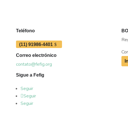
Teléfono
BO
Reg
(11) 91986-4401
Cor
Correo electrónico
I
contato@fefig.org
Sigue a Fefig
Seguir
Seguir
Seguir