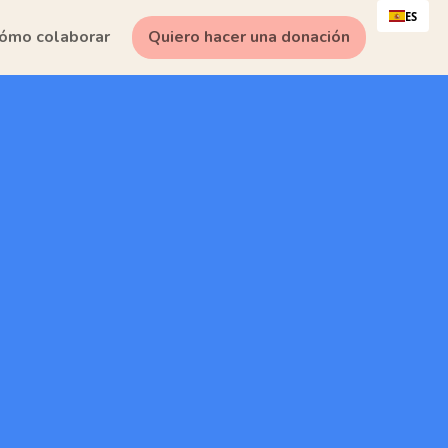
ES
ómo colaborar
Quiero hacer una donación