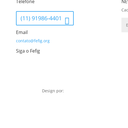
Telefone
NE
Cad
(11) 91986-4401
Email
contato@fefig.org
Siga o Fefig
Design por: