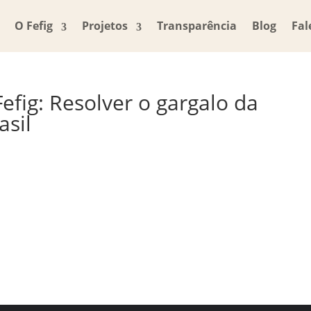
O Fefig
Projetos
Transparência
Blog
Fal
Fefig: Resolver o gargalo da
asil