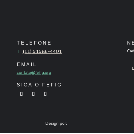
TELEFONE
N
(11) 91986-4401
Cad
EMAIL
contato@fefig.org
SIGA O FEFIG
Design por: