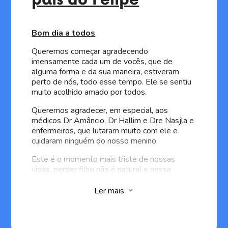
pais do Felipe
Bom dia a todos
Queremos começar agradecendo
imensamente cada um de vocês, que de
alguma forma e da sua maneira, estiveram
perto de nós, todo esse tempo. Ele se sentiu
muito acolhido amado por todos.
Queremos agradecer, em especial, aos
médicos Dr Amâncio, Dr Hallim e Dre Nasjla e
enfermeiros, que lutaram muito com ele e
cuidaram ninguém do nosso menino.
Este é o momento mais triste de nossas
vidas, perder filho não é natural e nessa
idade, menos ainda.
Ler mais
3
Porém não queremos falar de coisas tristes,
queremos falar do Felipe e para falar dele,
temos que falar da vida, da luta, do