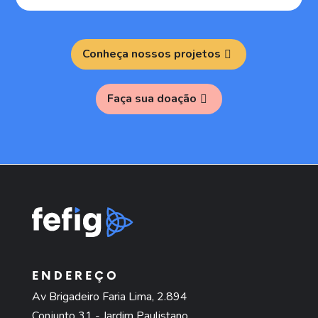
aprendizado, de viver intensamente, da
procura pelo que ela tem de bom a
oferecer quanto amadurecemos e crescemos
quando passamos pelas dificuldades de forma
Conheça nossos projetos
corajosa positiva!!!! De menino ele se tornou
num gigante, nos deixando muitas lições
preciosas.
Faça sua doação
Voltando o filme da vida, ele não foi um
menino fácil. Muitas vezes ardidinho, teimoso e
incansável nos pedidos. Assim que entendeu
que com charme ele conseguia quase tudo,
ninguém segurou mais esse cara. Era difícil
brigar com ele sem dar uma risada depois.
Brinco que os defeitos ele puxou da Mãe e o
charme do Pai.
Mas não só puxou as características, como
também passou muitas delas aos irmãos.
Sentar perto dele sempre foi sentar ao lado
ENDEREÇO
de uma pessoa interessante e inteligente. Era
Av Brigadeiro Faria Lima, 2.894
sempre um prazer poder conversar. O charme,
Conjunto 31 - Jardim Paulistano