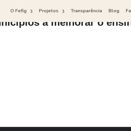
O Fefig
Projetos
Transparência
Blog
Fa
unicípios a melhorar o ensi