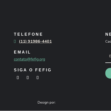
TELEFONE
N
(11) 91986-4401
Cad
EMAIL
contato@fefig.org
SIGA O FEFIG
Design por: