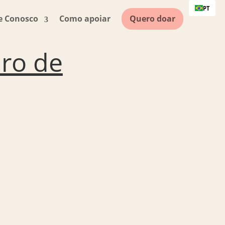
PT
e Conosco
Como apoiar
Quero doar
ro de